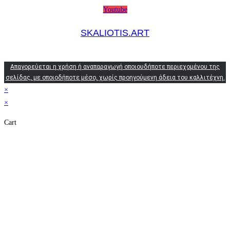
Youtube
SKALIOTIS.ART
Απαγορεύεται η χρήση ή αναπαραγωγή οποιουδήποτε περιεχομένου της
σελίδας, με οποιοδήποτε μέσο, χωρίς προηγούμενη άδεια του καλλιτέχνη.
×
×
Cart