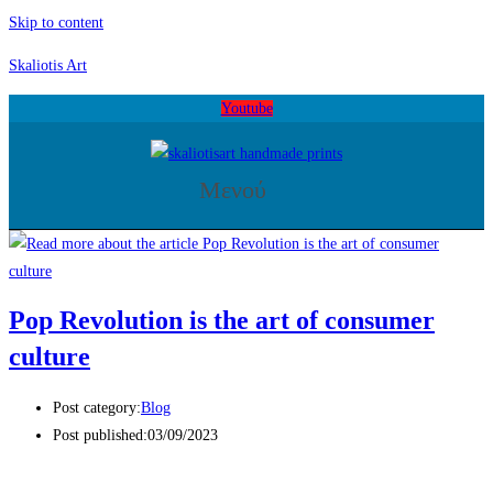
Skip to content
Skaliotis Art
Youtube
Μενού
Pop Revolution is the art of consumer
culture
Post category:
Blog
Post published:
03/09/2023